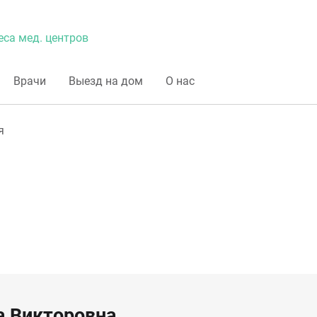
еса мед. центров
Врачи
Выезд на дом
О нас
я
а Викторовна