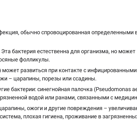
екция, обычно спровоцированная определенными в
. Эта бактерия естественна для организма, но может
осяные фолликулы.
s) может развиться при контакте с инфицированным
жи – царапины, порезы или ссадины.
е бактерии: синегнойная палочка (Pseudomonas aeru
грязненной водой или ранами, связанными с медици
царапины, ожоги и другие повреждения – увеличива
истема, плохая гигиена, проживание в загрязненны