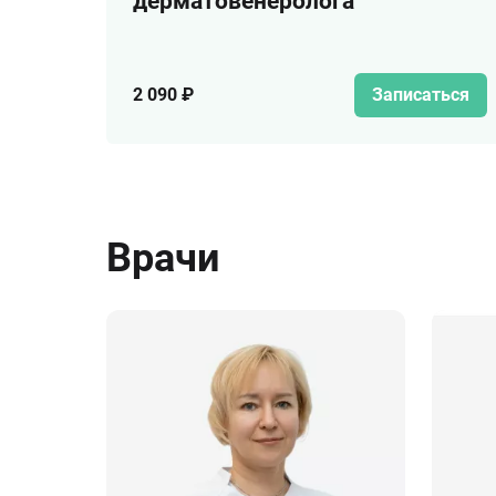
дерматовенеролога
2 090 ₽
Записаться
Врачи