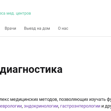
еса мед. центров
Врачи
Выезд на дом
О нас
диагностика
лекс медицинских методов, позволяющих изучать фу
еврологии
,
эндокринологии
,
гастроэнтерологии
и др