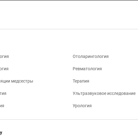
огия
Отоларингология
огия
Ревматология
яции медсестры
Терапия
гия
Ультразвуковое исследование
ия
Урология
у