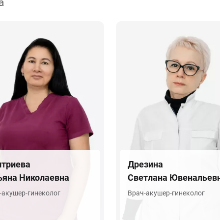
а
триева
Дрезина
ьяна Николаевна
Светлана Ювенальев
-акушер-гинеколог
Врач-акушер-гинеколог