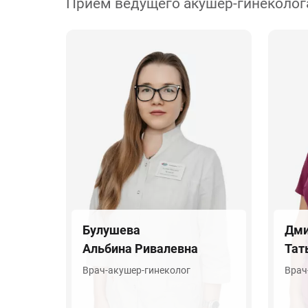
Прием ведущего акушер-гинеколог
Булушева
Дми
Альбина Ривалевна
Тат
Врач-акушер-гинеколог
Врач