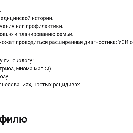
:
медицинской истории.
ечения или профилактики.
ровью и планированию семьи.
может проводиться расширенная диагностика: УЗИ о
у-гинекологу:
триоз, миома матки).
озу.
аболеваниях, частых рецидивах.
офилю