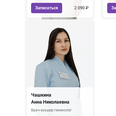
Записаться
2 090 ₽
За
Чашкина
Анна Николаевна
Врач-акушер-гинеколог