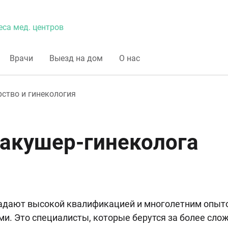
еса мед. центров
Врачи
Выезд на дом
О нас
ство и гинекология
акушер-гинеколога
адают высокой квалификацией и многолетним опыто
. Это специалисты, которые берутся за более сло