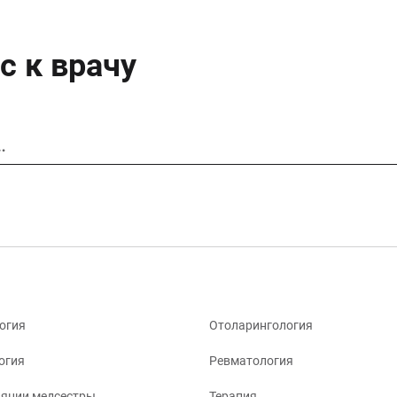
с к врачу
…
огия
Отоларингология
огия
Ревматология
яции медсестры
Терапия