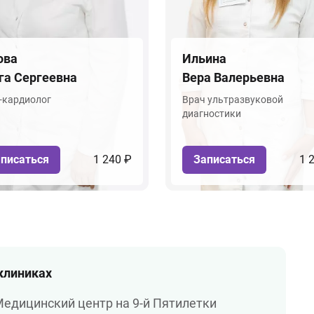
ова
Ильина
га Сергеевна
Вера Валерьевна
-кардиолог
Врач ультразвуковой
диагностики
писаться
1 240 ₽
Записаться
1 
 клиниках
едицинский центр на 9-й Пятилетки