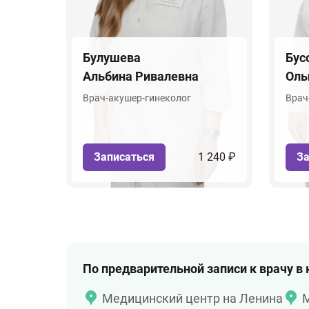
Булушева
Бус
Альбина Ривалевна
Оль
Врач-акушер-гинеколог
Врач
Записаться
1 240 ₽
За
По предварительной записи к врачу в
Медицинский центр на Ленина
М