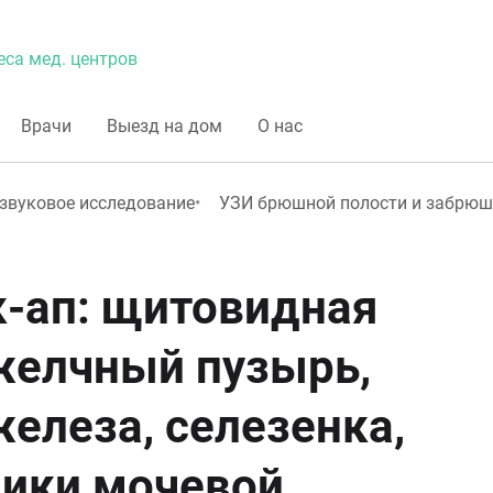
еса мед. центров
Врачи
Выезд на дом
О нас
звуковое исследование
УЗИ брюшной полости и забрюш
-ап: щитовидная
 желчный пузырь,
елеза, селезенка,
ники,мочевой