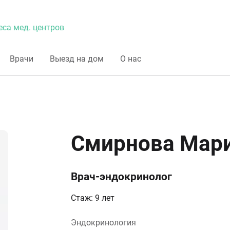
еса мед. центров
Врачи
Выезд на дом
О нас
Смирнова Мари
Врач-эндокринолог
Стаж: 9 лет
Эндокринология