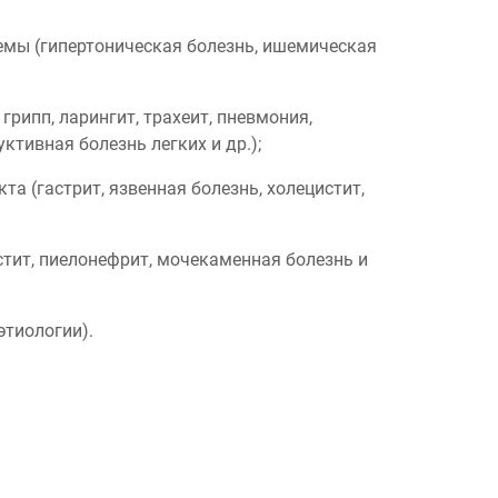
темы (гипертоническая болезнь, ишемическая
грипп, ларингит, трахеит, пневмония,
ктивная болезнь легких и др.);
та (гастрит, язвенная болезнь, холецистит,
стит, пиелонефрит, мочекаменная болезнь и
этиологии).