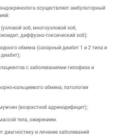
-эндокринолога осуществляет амбулаторный
ией:
(узловой зоб, многоузловой зоб,
еоидит, диффузно-токсический зоб);
водного обмена (сахарный диабет 1 и 2 типа и
диабет);
е пациентов с заболеваниями гипофиза и
форно-кальциевого обмена, патологии
мужчин (возрастной адренодефицит);
массой тела, ожирением.
ет диагностику и лечение заболеваний