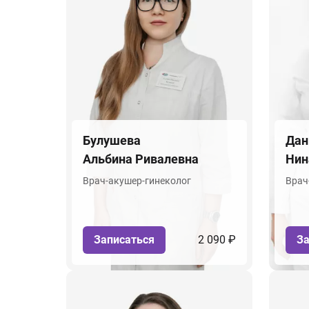
Булушева
Дан
Альбина Ривалевна
Нин
Врач-акушер-гинеколог
Врач
Записаться
2 090 ₽
За