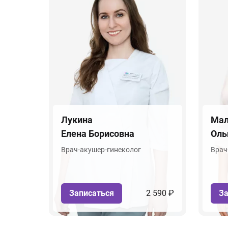
Лукина
Мал
Елена Борисовна
Оль
Врач-акушер-гинеколог
Врач
Записаться
2 590 ₽
За