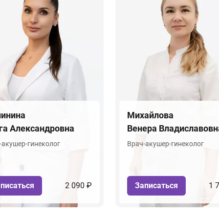
инина
Михайлова
га Александровна
Венера Владиславовн
-акушер-гинеколог
Врач-акушер-гинеколог
писаться
2 090 ₽
Записаться
1 