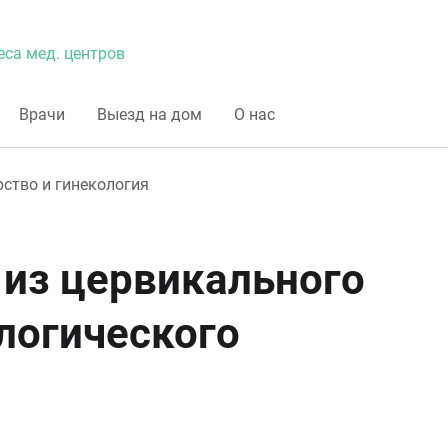
еса мед. центров
Врачи
Выезд на дом
О нас
ство и гинекология
 из цервикального
логического