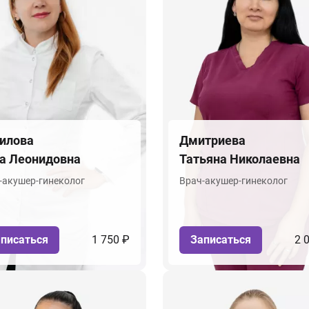
илова
Дмитриева
а Леонидовна
Татьяна Николаевна
-акушер-гинеколог
Врач-акушер-гинеколог
писаться
1 750 ₽
Записаться
2 