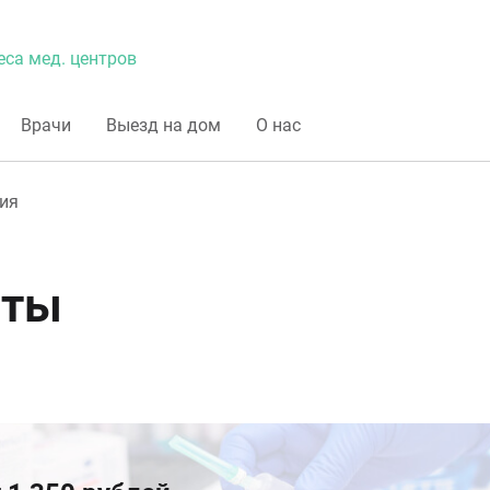
еса мед. центров
Врачи
Выезд на дом
О нас
ия
еты