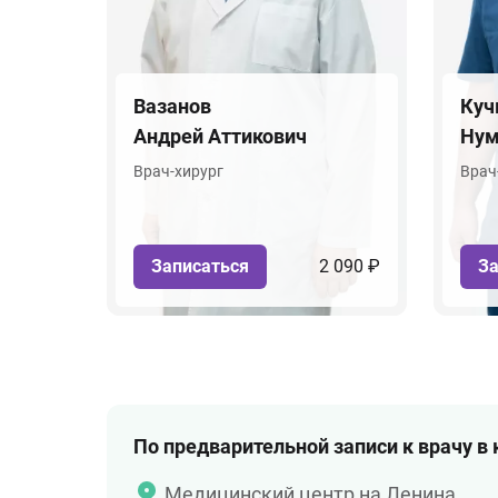
Вазанов
Куч
Андрей Аттикович
Нум
Врач-хирург
Врач
Записаться
2 090 ₽
За
По предварительной записи к врачу в
Медицинский центр на Ленина