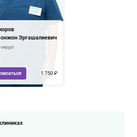
коров
онжон Эргашалиевич
-хирург
писаться
1 750 ₽
 клиниках