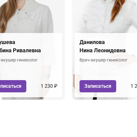
ушева
Данилова
бина Ривалевна
Нина Леонидовна
-акушер-гинеколог
Врач-акушер-гинеколог
писаться
1 230 ₽
Записаться
1 