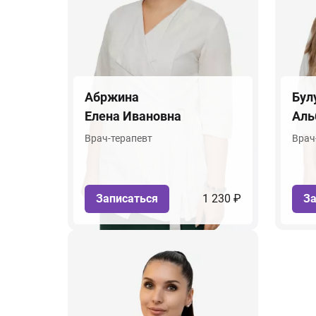
Абржина
Бул
Елена Ивановна
Аль
Врач-терапевт
Врач
Записаться
1 230 ₽
За