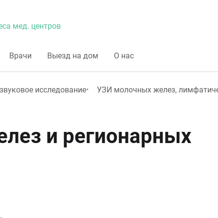
еса мед. центров
Врачи
Выезд на дом
О нас
звуковое исследование
УЗИ молочных желез, лимфатиче
лез и регионарных